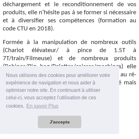
déchargement et le reconditionnement de vos
produits, elle n’hésite pas à se former si nécessaire
et à diversifier ses compétences (formation au
code CTU en 2018).
Formée à la manipulation de nombreux outils
(Chariot élévateur/ à pince de 1.5T à
7T/train/Filmeuse) et de nombreux produits
(Bobines/Big bag/Palettes/caisses/machines) elle
est également habituée au travail à façon, au ré-
Nous utilisons des cookies pour améliorer votre
étiquetage, au cerclage, au contrôle qualité mais
expérience de navigation et nous aider à
surtout aux horaires flexibles.
optimiser notre site. En continuant à utiliser
celui-ci, vous acceptez l'utilisation de ces
cookies.
En savoir Plus
Contactez-nous
J'accepte