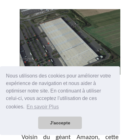
Nous utilisons des cookies pour améliorer votre
expérience de navigation et nous aider à
Depuis juin 2023, SDM s'est
optimiser notre site. En continuant à utiliser
agrandit de 20 000 m² aux normes
celui-ci, vous acceptez l'utilisation de ces
1510 dans la zone logistique de
cookies.
En savoir Plus
Lauwin-planque et réfléchit déjà à
acquérir 10 000 m² supplémentaire
J'accepte
sur la même zone.
Voisin du géant Amazon, cette